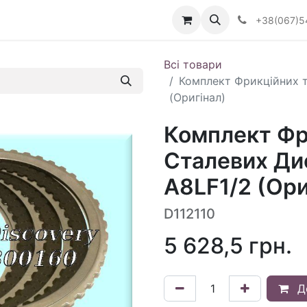
Визначити тип АКПП
+38(067)5
Всі товари
Комплект Фрикційних т
(Оригінал)
Комплект Фр
Сталевих Дис
A8LF1/2 (Ори
D112110
5 628,5
грн.
Д