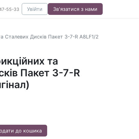
Увійти
Зв'язатися з нами
47-55-33
а Сталевих Дисків Пакет 3-7-R A8LF1/2
икційних та
ків Пакет 3-7-R
гінал)
одати до кошика