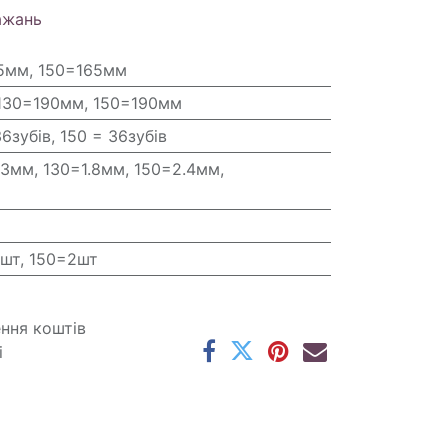
ажань
5мм, 150=165мм
130=190мм, 150=190мм
36зубів, 150 = 36зубів
=3мм, 130=1.8мм, 150=2.4мм,
3шт, 150=2шт
ення коштів
і