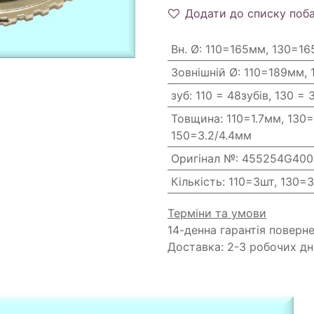
Додати до списку поб
Вн. Ø
:
110=165мм, 130=16
Зовнішній Ø
:
110=189мм, 
зуб
:
110 = 48зубів, 130 = 
Товщина
:
110=1.7мм, 130
150=3.2/4.4мм
Оригінал №
:
455254G400
Кількість
:
110=3шт, 130=
Терміни та умови
14-денна гарантія поверн
Доставка: 2-3 робочих дн