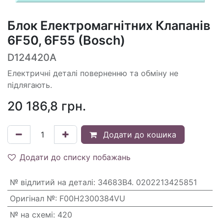
Блок Електромагнітних Клапанів
6F50, 6F55 (Bosch)
D124420A
Електричні деталі поверненню та обміну не
підлягають.
20 186,8
грн.
Додати до кошика
Додати до списку побажань
№ відлитий на деталі
:
34683B4. 0202213425851
Оригінал №
:
F00H2300384VU
№ на схемі
:
420