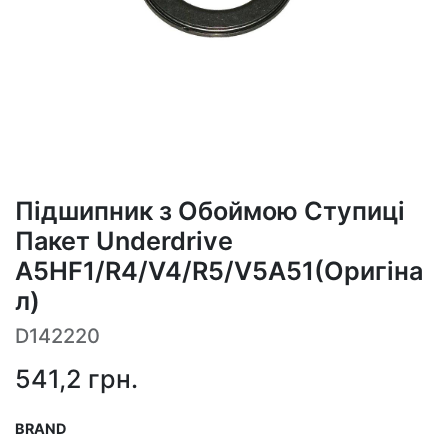
Підшипник з Обоймою Ступиці
Пакет Underdrive
A5HF1/R4/V4/R5/V5A51(Оригіна
л)
D142220
541,2
грн.
BRAND