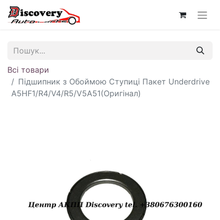
Всі товари
Підшипник з Обоймою Ступиці Пакет Underdrive
A5HF1/R4/V4/R5/V5A51(Оригінал)