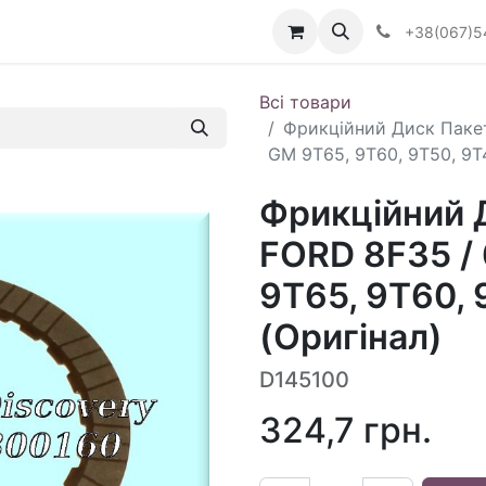
Визначити тип АКПП
+38(067)5
Всі товари
Фрикційний Диск Пакет 
GM 9T65, 9T60, 9T50, 9T
Фрикційний Д
FORD 8F35 / 
9T65, 9T60, 
(Оригінал)
D145100
324,7
грн.