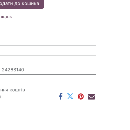
одати до кошика
ажань
 24268140
ення коштів
і