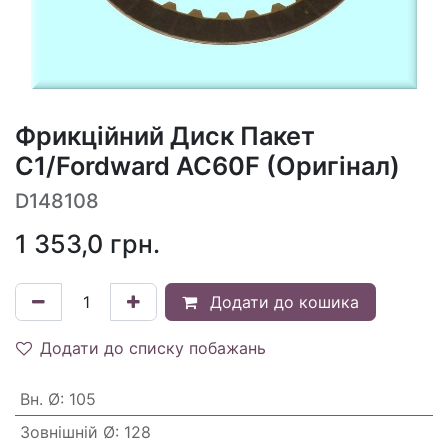
Фрикційний Диск Пакет
C1/Fordward AC60F (Оригінал)
D148108
1 353,0
грн.
Додати до кошика
Додати до списку побажань
Вн. Ø
:
105
Зовнішній Ø
:
128