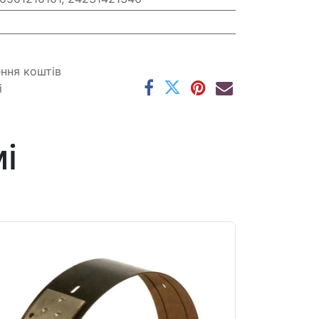
ення коштів
і
і