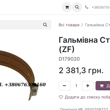
Визначити тип АКПП
+38(067)5
Всі товари
Гальмівна Ст
Гальмівна С
(ZF)
D179020
2 381,3
грн.
Д
Додати до списку поб
Оригінал №
:
0501208727,