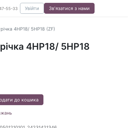
Увійти
Зв'язатися з нами
47-55-33
річка 4HP18/ 5HP18 (ZF)
трічка 4HP18/ 5HP18
одати до кошика
ажань
 0501210101, 24231421346