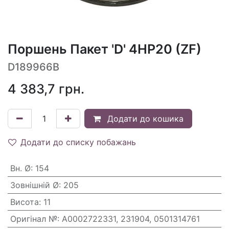
Поршень Пакет 'D' 4HP20 (ZF)
D189966B
4 383,7
грн.
Додати до кошика
Додати до списку побажань
Вн. Ø
:
154
Зовнішній Ø
:
205
Висота
:
11
Оригінал №
:
A0002722331, 231904, 0501314761