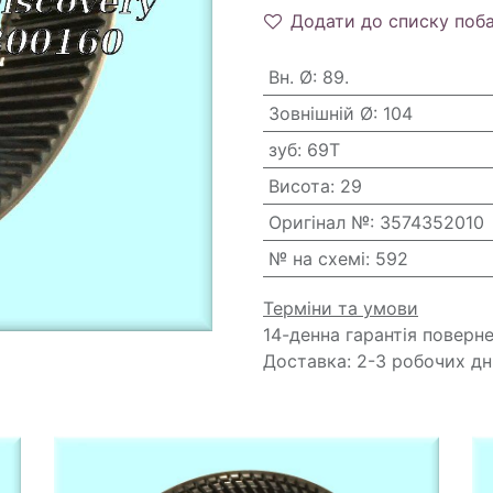
Додати до списку поб
Вн. Ø
:
89.
Зовнішній Ø
:
104
зуб
:
69T
Висота
:
29
Оригінал №
:
3574352010
№ на схемі
:
592
Терміни та умови
14-денна гарантія поверн
Доставка: 2-3 робочих дн