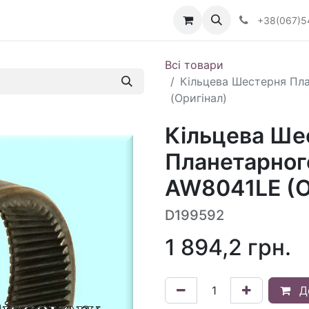
Визначити тип АКПП
+38(067)5
Всі товари
Кільцева Шестерня Пл
(Оригінал)
Кільцева Ше
Планетарног
AW8041LE (О
D199592
1 894,2
грн.
Д