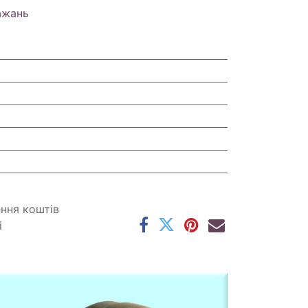
ажань
ення коштів
і