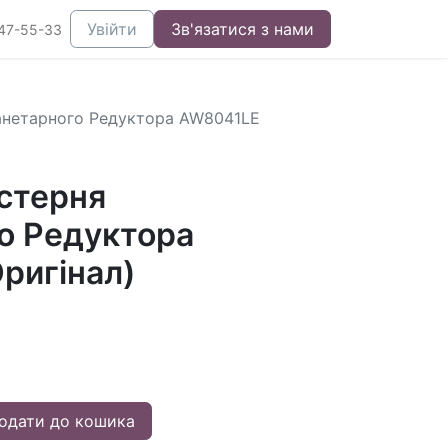
Увійти
Зв'язатися з нами
47-55-33
анетарного Редуктора AW8041LE
стерня
о Редуктора
ригінал)
одати до кошика