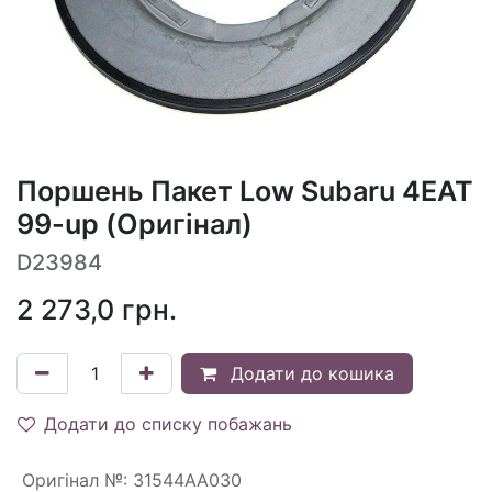
Поршень Пакет Low Subaru 4EAT
99-up (Оригінал)
D23984
2 273,0
грн.
Додати до кошика
Додати до списку побажань
Оригінал №
:
31544AA030