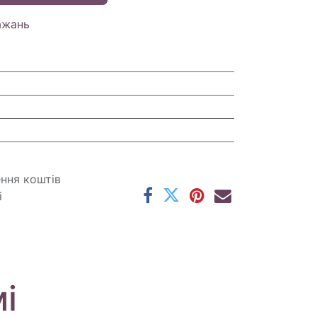
ажань
ення коштів
і
і