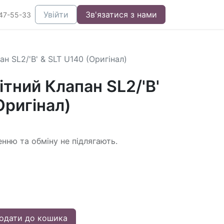
Увійти
Зв'язатися з нами
47-55-33
н SL2/'B' & SLT U140 (Оригінал)
тний Клапан SL2/'B'
Оригінал)
енню та обміну не підлягають.
одати до кошика