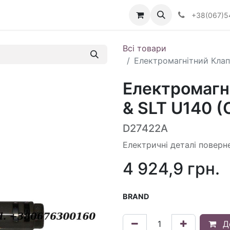
Визначити тип АКПП
+38(067)5
Всі товари
Електромагнітний Клапа
Електромагні
& SLT U140 (
D27422A
Електричні деталі поверн
4 924,9
грн.
BRAND
Д