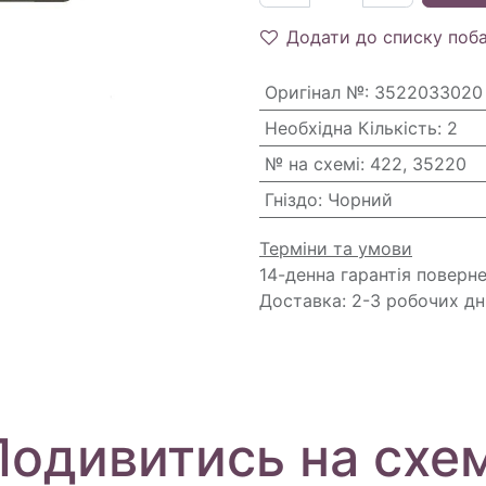
Додати до списку поб
Оригінал №
:
3522033020
Необхідна Кількість
:
2
№ на схемі
:
422, 35220
Гніздо
:
Чорний
Терміни та умови
14-денна гарантія поверн
Доставка: 2-3 робочих дн
Подивитись на схем