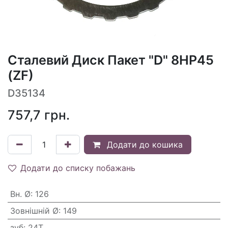
Сталевий Диск Пакет "D" 8HP45
(ZF)
D35134
757,7
грн.
Додати до кошика
Додати до списку побажань
Вн. Ø
:
126
Зовнішній Ø
:
149
зуб
:
24T