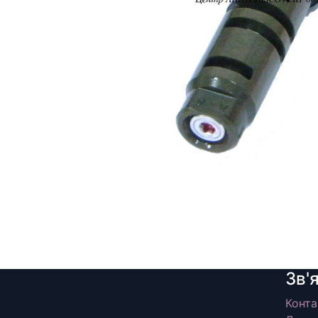
Зв'
Конта