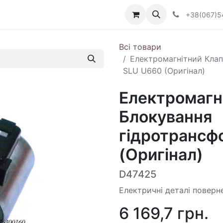
Визначити тип АКПП
+38(067)5
Всі товари
Електромагнітний Кла
SLU U660 (Оригінал)
Електромагн
Блокування
гідротрансф
(Оригінал)
D47425
Електричні деталі поверн
6 169,7
грн.