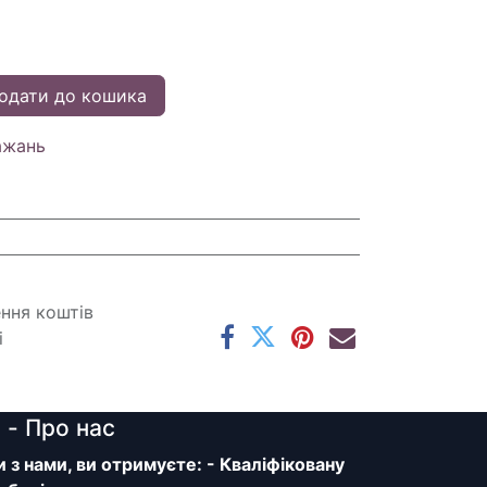
одати до кошика
ажань
ення коштів
і
y
- Про нас
з нами, ви отримуєте: - Кваліфіковану