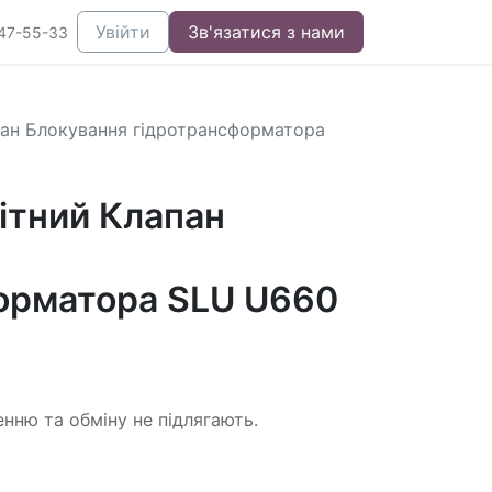
Увійти
Зв'язатися з нами
47-55-33
пан Блокування гідротрансформатора
ітний Клапан
орматора SLU U660
енню та обміну не підлягають.