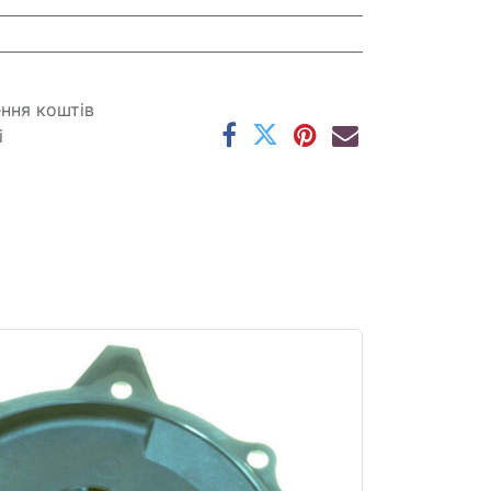
ення коштів
і