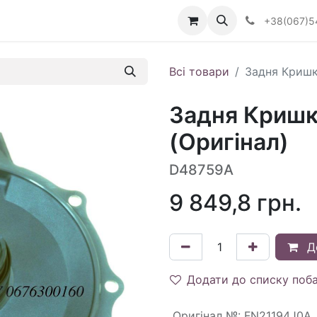
Визначити тип АКПП
+38(067)5
Всі товари
Задня Кришк
Задня Криш
(Оригінал)
D48759A
9 849,8
грн.
Д
Додати до списку поб
Оригінал №
:
FN21194J0A