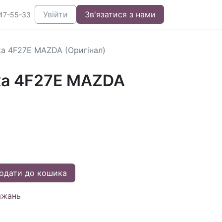
Увійти
Зв'язатися з нами
47-55-33
а 4F27E MAZDA (Оригінал)
ка 4F27E MAZDA
одати до кошика
ажань