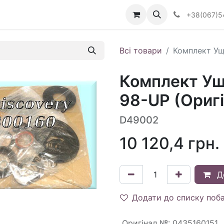
Визначити тип АКПП
+38(067)5
Всі товари
Комплект Ущ
Комплект Ущ
98-UP (Оригі
D49002
10 120,4
грн.
Д
Додати до списку поб
Оригінал №
:
0435160151