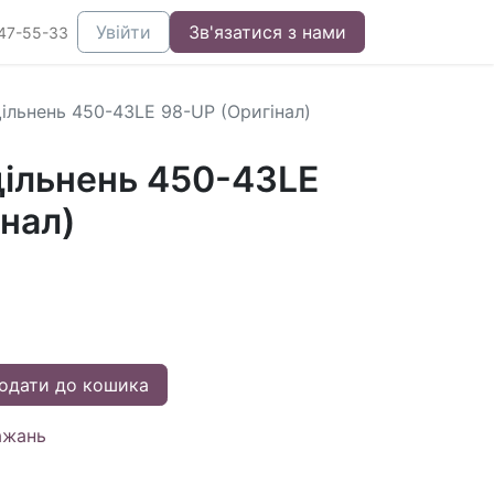
Увійти
Зв'язатися з нами
47-55-33
ільнень 450-43LE 98-UP (Оригінал)
ільнень 450-43LE
нал)
одати до кошика
ажань