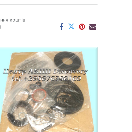
ення коштів
і