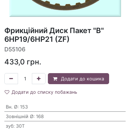
Фрикційний Диск Пакет "B"
6HP19/6HP21 (ZF)
D55106
433,0
грн.
Додати до кошика
Додати до списку побажань
Вн. Ø
:
153
Зовнішній Ø
:
168
зуб
:
30T