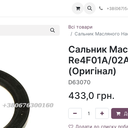
Визначити тип АКПП
+38(067)5
Всі товари
Сальник Масляного На
Сальник Мас
Re4F01A/02
(Оригінал)
D63070
433,0
грн.
Д
Додати до списку поб