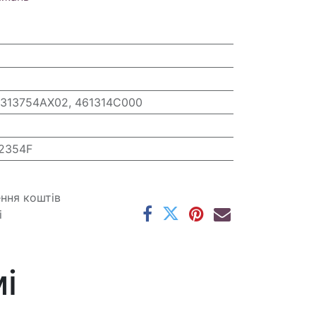
 313754AX02, 461314C000
2354F
ення коштів
і
і