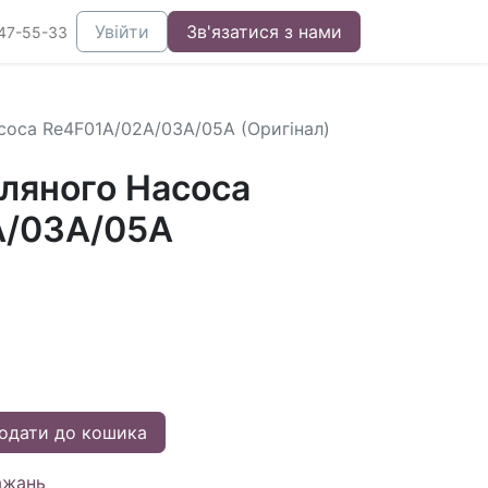
Увійти
Зв'язатися з нами
47-55-33
соса Re4F01A/02A/03A/05A (Оригінал)
ляного Насоса
A/03A/05A
одати до кошика
ажань