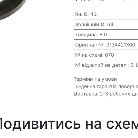
Вн. Ø
:
46.
Зовнішній Ø
:
64.
Товщина
:
8.0
Оригінал №
:
3134421X00,
№ на схемі
:
070
№ відлитий на деталі
:
BH
Терміни та умови
14-денна гарантія поверн
Доставка: 2-3 робочих дн
Подивитись на схем