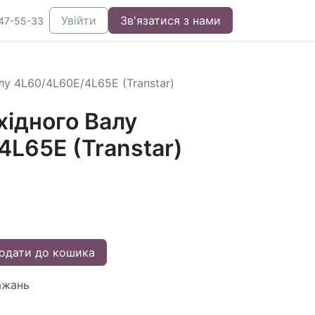
Увійти
Зв'язатися з нами
47-55-33
лу 4L60/4L60E/4L65E (Transtar)
хідного Валу
L65E (Transtar)
одати до кошика
ажань