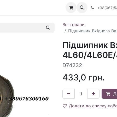
Визначити тип АКПП
+38(067)5
Всі товари
Підшипник Вхідного Ва
Підшипник В
4L60/4L60E/4
D74232
433,0
грн.
Д
Додати до списку поб