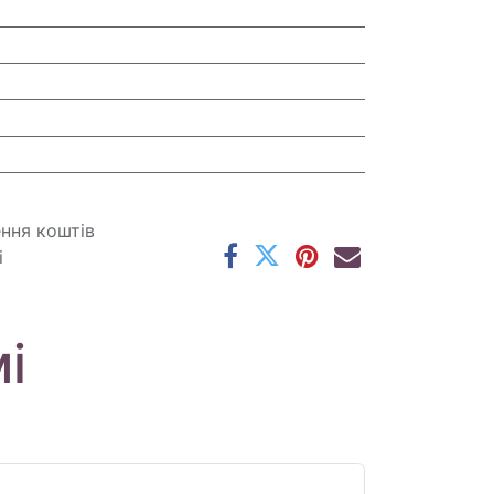
ення коштів
і
і