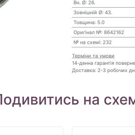
Вн. Ø
:
26.
Зовнішній Ø
:
43.
Товщина
:
5.0
Оригінал №
:
8642162
№ на схемі
:
232
Терміни та умови
14-денна гарантія поверн
Доставка: 2-3 робочих дн
Подивитись на схем