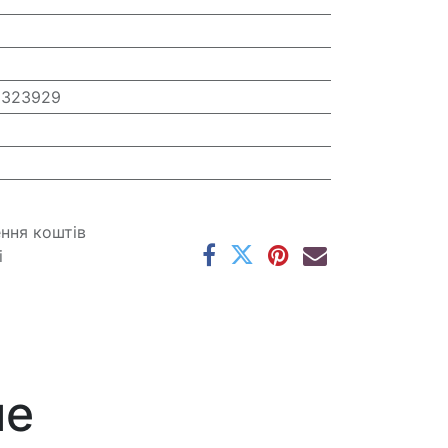
J323929
ення коштів
і
ме