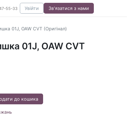
Увійти
Зв'язатися з нами
47-55-33
шка 01J, OAW CVT (Оригінал)
шка 01J, OAW CVT
одати до кошика
ажань