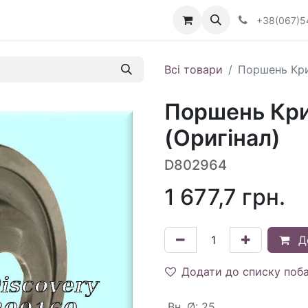
Визначити тип АКПП
+38(067)5
Всі товари
Поршень Кри
Поршень Кри
(Оригінал)
D802964
1 677,7
грн.
Д
Додати до списку поб
Вн. Ø
:
25.