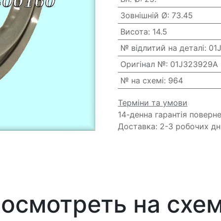
Зовнішній Ø
:
73.45
Висота
:
14.5
№ відлитий на деталі
:
01
Оригінал №
:
01J323929A
№ на схемі
:
964
Терміни та умови
14-денна гарантія поверн
Доставка: 2-3 робочих дн
осмотреть на схе