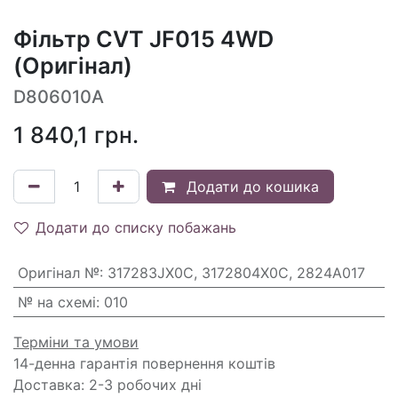
Фільтр CVT JF015 4WD
(Оригінал)
D806010A
1 840,1
грн.
Додати до кошика
Додати до списку побажань
Оригінал №
:
317283JX0C, 3172804X0C, 2824A017
№ на схемі
:
010
Терміни та умови
14-денна гарантія повернення коштів
Доставка: 2-3 робочих дні