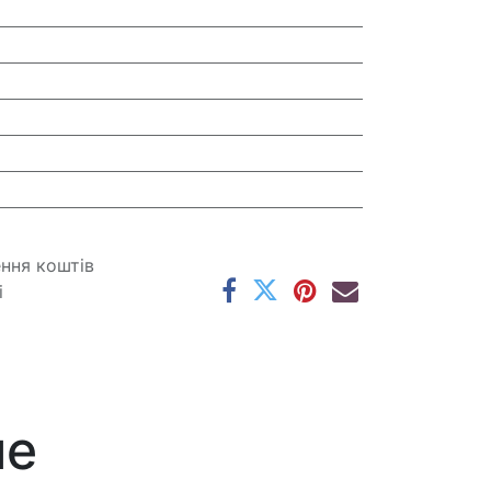
ення коштів
і
ме