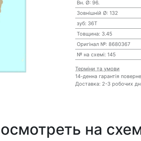
Вн. Ø
:
96.
Зовнішній Ø
:
132
зуб
:
36T
Товщина
:
3.45
Оригінал №
:
8680367
№ на схемі
:
145
Терміни та умови
14-денна гарантія поверн
Доставка: 2-3 робочих дн
осмотреть на схе