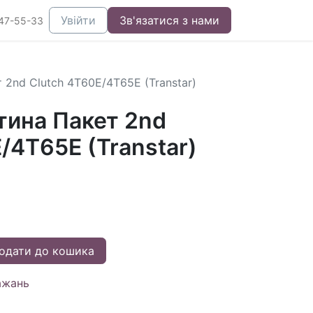
Увійти
Зв'язатися з нами
47-55-33
 2nd Clutch 4T60E/4T65E (Transtar)
тина Пакет 2nd
/4T65E (Transtar)
одати до кошика
ажань