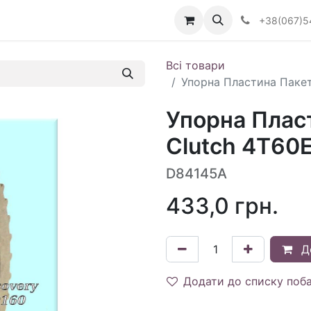
Визначити тип АКПП
+38(067)5
Всі товари
Упорна Пластина Пакет
Упорна Плас
Clutch 4T60E
D84145A
433,0
грн.
Д
Додати до списку поб