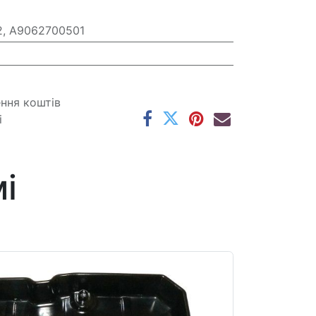
, A9062700501
ення коштів
і
і