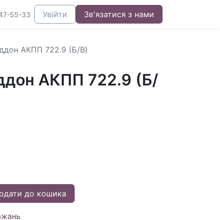
Увійти
Зв'язатися з нами
47-55-33
ддон АКПП 722.9 (Б/В)
ддон АКПП 722.9 (Б/
одати до кошика
ажань