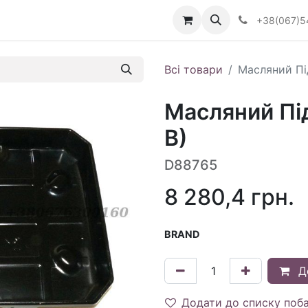
Визначити тип АКПП
+38(067)5
Всі товари
Масляний Пі
Масляний Пі
В)
D88765
8 280,4
грн.
BRAND
Д
Додати до списку поб