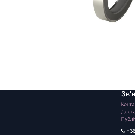
Зв'
Конта
Доста
Публі
+3