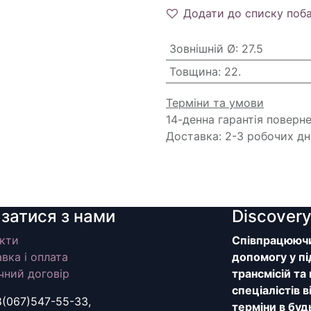
Додати до списку поб
Зовнішній Ø
:
27.5
Товщина
:
22.
Терміни та умови
14-денна гарантія поверн
Доставка: 2-3 робочих дн
язатися з нами
Discover
кти
Співпрацюючи 
вка і оплата
допомогу у пі
чний договір
трансмісій та
спеціалістів 
8(067)547-55-33,
терміни в буд