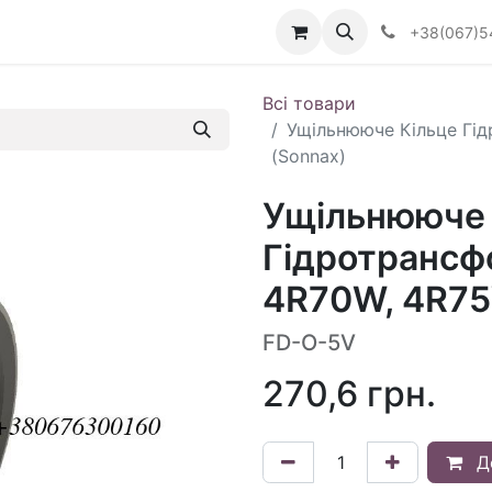
Визначити тип АКПП
+38(067)5
Всі товари
Ущільнююче Кільце Гі
(Sonnax)
Ущільнююче 
Гідротрансф
4R70W, 4R75
FD-O-5V
270,6
грн.
Д