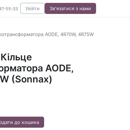
Увійти
Зв'язатися з нами
47-55-33
дротрансформатора AODE, 4R70W, 4R75W
Кільце
орматора AODE,
W (Sonnax)
одати до кошика