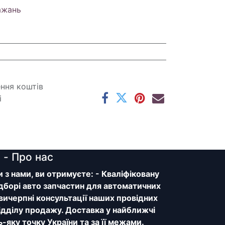
ажань
ення коштів
і
y
- Про нас
з нами, ви отримуєте: - Кваліфіковану
дборі авто запчастин для автоматичних
 вичерпні консультації наших провідних
відділу продажу. Доставка у найближчі
ь-яку точку України та за її межами.