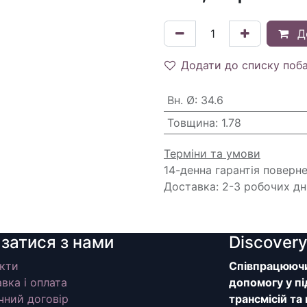
Д
Додати до списку поб
Вн. Ø
:
34.6
Товщина
:
1.78
Терміни та умови
14-денна гарантія поверн
Доставка: 2-3 робочих дн
язатися з нами
Discover
кти
Співпрацюючи 
вка і оплата
допомогу у пі
чний договір
трансмісій та