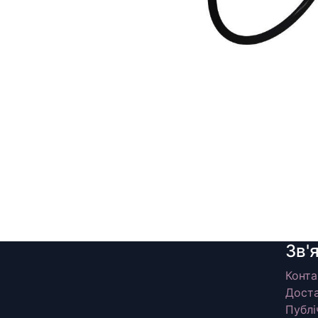
Зв'
Конта
Доста
Публі