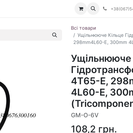
Визначити тип АКПП
+38(067)5
Всі товари
Ущільнююче Кільце Гі
298mm4L60-E, 300mm 4L6
Ущільнююче 
Гідротранс
4T65-E, 29
4L60-E, 300
(Tricomponen
GM-O-6V
108,2
грн.