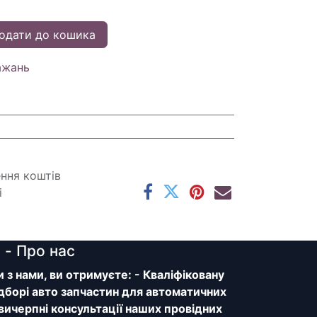
одати до кошика
ажань
ення коштів
і
y
- Про нас
з нами, ви отримуєте: - Кваліфіковану
дборі авто запчастин для автоматичних
 вичерпні консультації наших провідних