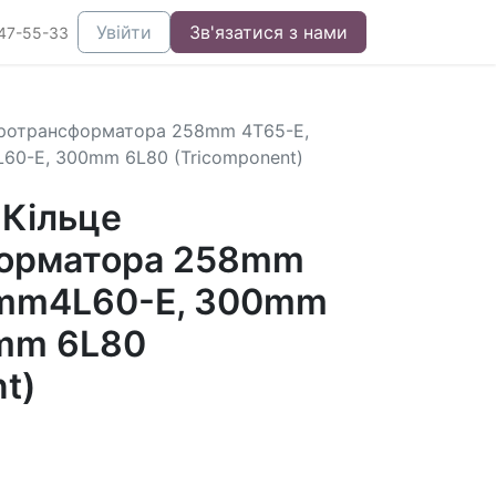
Увійти
Зв'язатися з нами
47-55-33
дротрансформатора 258mm 4T65-E,
0-E, 300mm 6L80 (Tricomponent)
Кільце
форматора 258mm
8mm4L60-E, 300mm
mm 6L80
t)