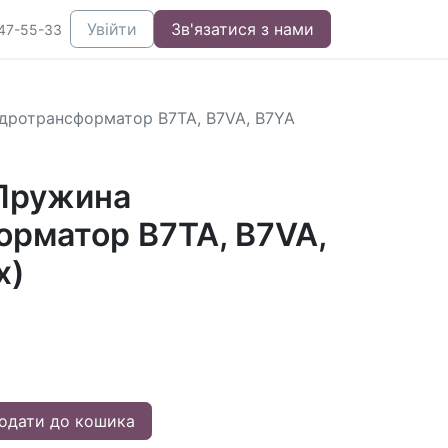
Увійти
Зв'язатися з нами
47-55-33
дротрансформатор B7TA, B7VA, B7YA
Пружина
орматор B7TA, B7VA,
x)
одати до кошика