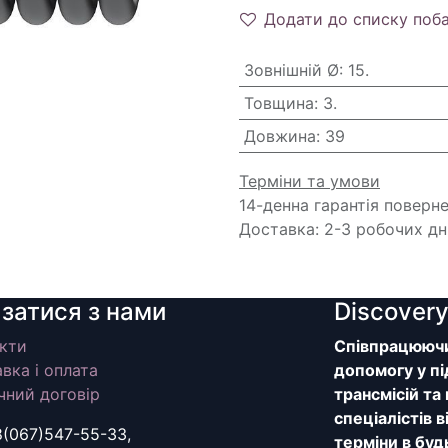
Додати до списку поб
Зовнішній Ø
:
15.
Товщина
:
3.
Довжина
:
39
Терміни та умови
14-денна гарантія поверн
Доставка: 2-3 робочих дн
язатися з нами
Discover
кти
Співпрацюючи 
вка і оплата
допомогу у пі
чний договір
трансмісій та
спеціалістів 
8(067)547-55-33,
терміни в буд