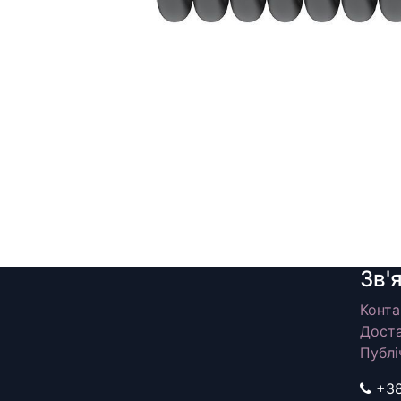
Зв'
Конта
Доста
Публі
+3