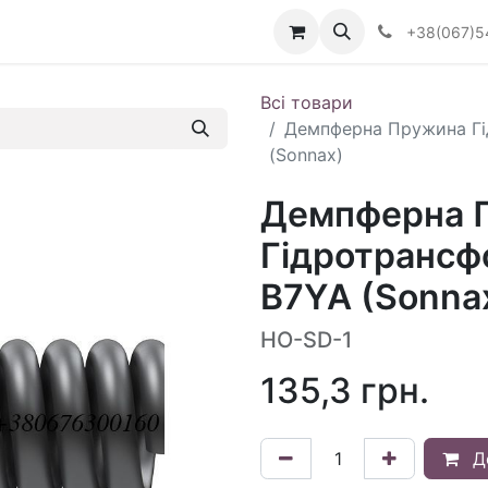
Визначити тип АКПП
+38(067)5
Всі товари
Демпферна Пружина Гі
(Sonnax)
Демпферна 
Гідротрансф
B7YA (Sonna
HO-SD-1
135,3
грн.
Д