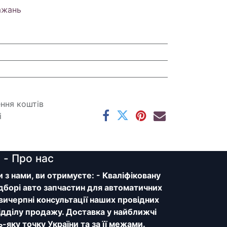
ажань
ення коштів
і
y
- Про нас
з нами, ви отримуєте: - Кваліфіковану
дборі авто запчастин для автоматичних
 вичерпні консультації наших провідних
відділу продажу. Доставка у найближчі
ь-яку точку України та за її межами.