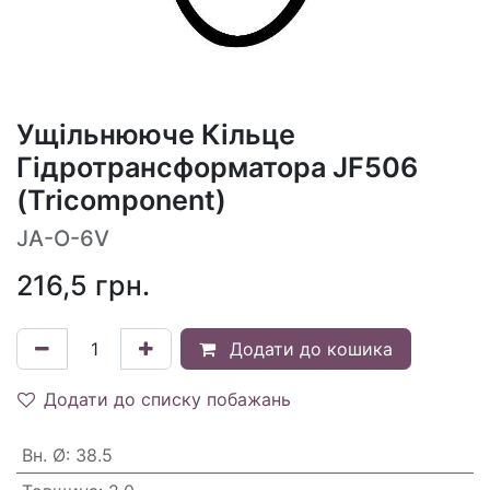
Ущільнююче Кільце
Гідротрансформатора JF506
(Tricomponent)
JA-O-6V
216,5
грн.
Додати до кошика
Додати до списку побажань
Вн. Ø
:
38.5