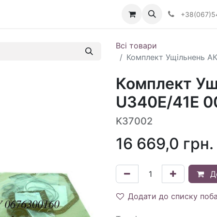
Визначити тип АКПП
+38(067)5
Всі товари
Комплект Ущільнень АК
Комплект Ущ
U340E/41E 00
K37002
16 669,0
грн.
Д
Додати до списку поб