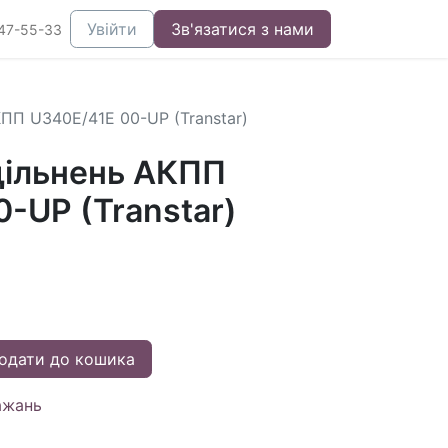
Увійти
Зв'язатися з нами
47-55-33
ПП U340E/41E 00-UP (Transtar)
ільнень АКПП
-UP (Transtar)
одати до кошика
ажань