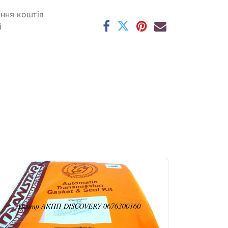
ення коштів
і