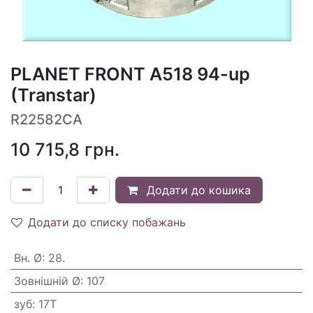
PLANET FRONT A518 94-up
(Transtar)
R22582CA
10 715,8
грн.
Додати до кошика
Додати до списку побажань
Вн. Ø
:
28.
Зовнішній Ø
:
107
зуб
:
17T