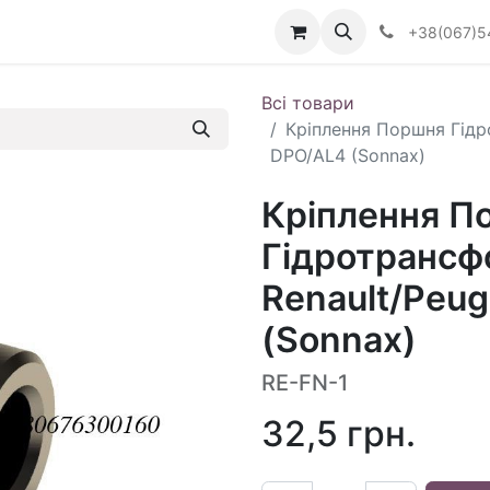
Визначити тип АКПП
+38(067)5
Всі товари
Кріплення Поршня Гідр
DPO/AL4 (Sonnax)
Кріплення П
Гідротрансф
Renault/Peu
(Sonnax)
RE-FN-1
32,5
грн.