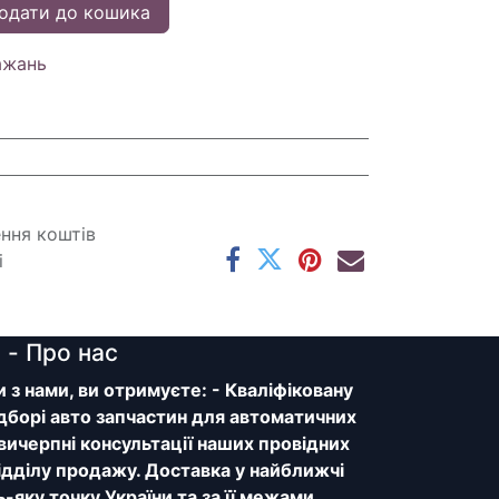
одати до кошика
ажань
ення коштів
і
y
- Про нас
з нами, ви отримуєте: - Кваліфіковану
дборі авто запчастин для автоматичних
 вичерпні консультації наших провідних
відділу продажу. Доставка у найближчі
ь-яку точку України та за її межами.