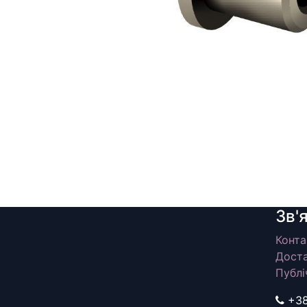
Зв'
Конта
Доста
Публі
+3