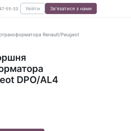
Увійти
Зв'язатися з нами
47-55-33
отрансформатора Renault/Peugeot
оршня
орматора
geot DPO/AL4