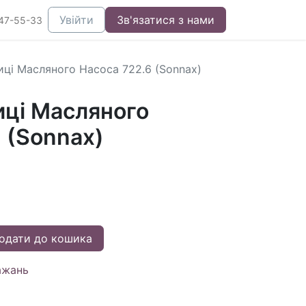
Увійти
Зв'язатися з нами
47-55-33
иці Масляного Насоса 722.6 (Sonnax)
иці Масляного
 (Sonnax)
одати до кошика
ажань