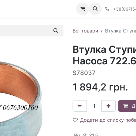
Визначити тип АКПП
+38(067)5
Всі товари
Втулка Ступ
Втулка Ступ
Насоса 722.6
S78037
1 894,2
грн.
Д
Додати до списку поб
Вн. Ø
:
31.5