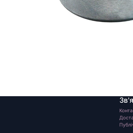
Зв'
Конта
Доста
Публі