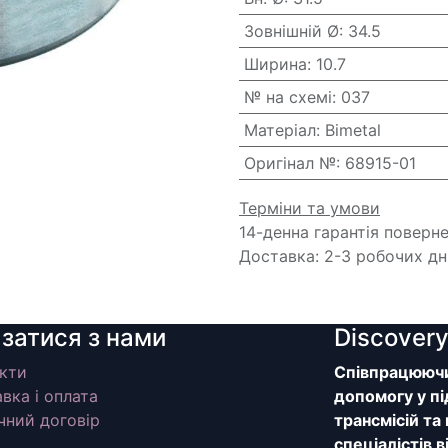
Зовнішній Ø
:
34.5
Ширина
:
10.7
№ на схемі
:
037
Матеріал
:
Bimetal
Оригінал №
:
68915-01
Терміни та умови
14-денна гарантія поверн
Доставка: 2-3 робочих дн
язатися з нами
Discover
кти
Співпрацюючи 
вка і оплата
допомогу у пі
чний договір
трансмісій та
спеціалістів 