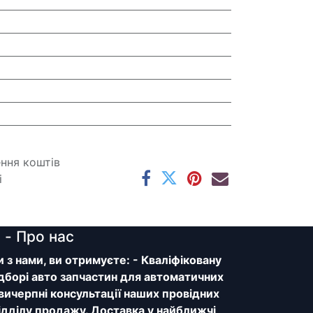
ення коштів
і
y
- Про нас
з нами, ви отримуєте: - Кваліфіковану
дборі авто запчастин для автоматичних
 вичерпні консультації наших провідних
відділу продажу. Доставка у найближчі