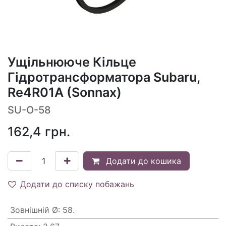
Ущільнююче Кільце
Гідротрансформатора Subaru,
Re4R01A (Sonnax)
SU-O-58
162,4
грн.
Додати до кошика
Додати до списку побажань
Зовнішній Ø
:
58.