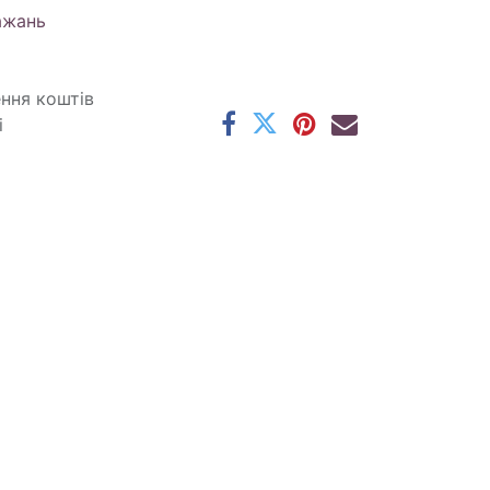
ажань
ення коштів
і