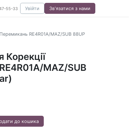
Увійти
Зв'язатися з нами
47-55-33
ї Перемикань RE4R01A/MAZ/SUB 88UP
я Корекції
 RE4R01A/MAZ/SUB
ar)
одати до кошика