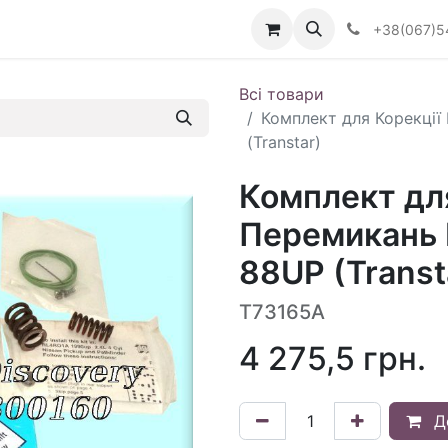
Визначити тип АКПП
+38(067)5
Всі товари
Комплект для Корекці
(Transtar)
Комплект дл
Перемикань
88UP (Transt
T73165A
4 275,5
грн.
Д