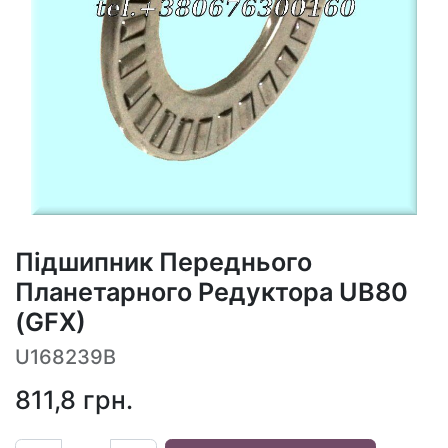
Підшипник Переднього
Планетарного Редуктора UB80
(GFX)
U168239B
811,8
грн.