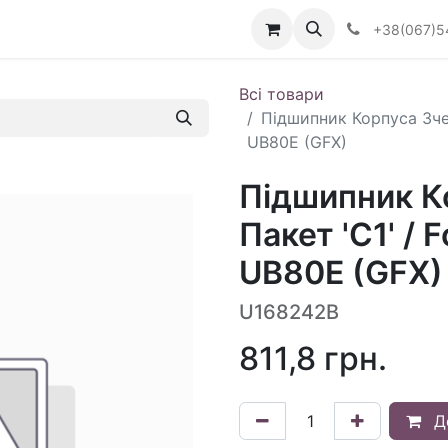
Визначити тип АКПП
+38(067)5
Всі товари
Підшипник Корпуса Зчеп
UB80E (GFX)
Підшипник К
Пакет 'C1' / 
UB80E (GFX)
U168242B
811,8
грн.
Д