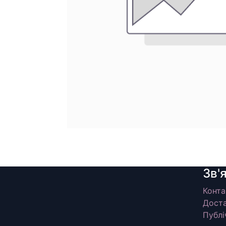
Зв'
Конта
Доста
Публі