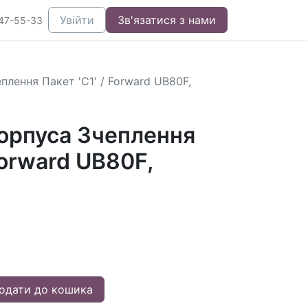
Увійти
Зв'язатися з нами
47-55-33
лення Пакет 'C1' / Forward UB80F,
орпуса Зчеплення
Forward UB80F,
одати до кошика