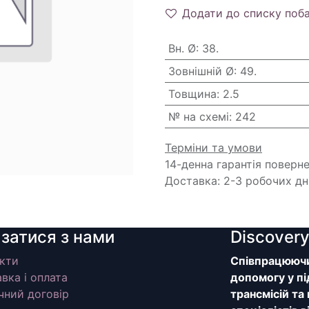
Додати до списку поб
Вн. Ø
:
38.
Зовнішній Ø
:
49.
Товщина
:
2.5
№ на схемі
:
242
Терміни та умови
14-денна гарантія поверн
Доставка: 2-3 робочих дн
язатися з нами
Discover
кти
Співпрацюючи 
вка і оплата
допомогу у пі
чний договір
трансмісій та