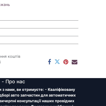
ажань
ення коштів
і
y
- Про нас
з нами, ви отримуєте: - Кваліфіковану
дборі авто запчастин для автоматичних
 вичерпні консультації наших провідних