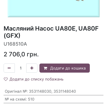
Масляний Насос UA80E, UA80F
(GFX)
U168510A
2 706,0
грн.
Додати до кошика
Додати до списку побажань
Оригінал №
:
3531148030, 3531148040
№ на схемі
:
510