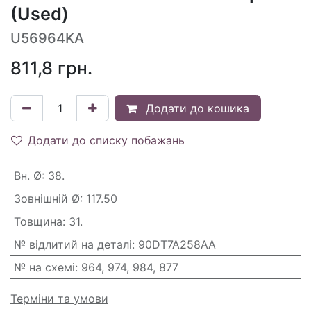
(Used)
U56964KA
811,8
грн.
Додати до кошика
Додати до списку побажань
Вн. Ø
:
38.
Зовнішній Ø
:
117.50
Товщина
:
31.
№ відлитий на деталі
:
90DT7A258AA
№ на схемі
:
964, 974, 984, 877
Терміни та умови