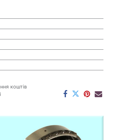
ення коштів
і