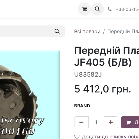
Визначити тип АКПП
+38(067)5
Всі товари
Передній Пл
Передній Пл
JF405 (Б/В)
U83582J
5 412,0
грн.
BRAND
Д
Додати до списку поб