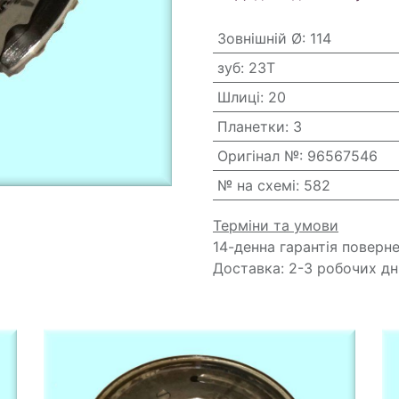
Зовнішній Ø
:
114
зуб
:
23T
Шлиці
:
20
Планетки
:
3
Оригінал №
:
96567546
№ на схемі
:
582
Терміни та умови
14-денна гарантія поверн
Доставка: 2-3 робочих дн