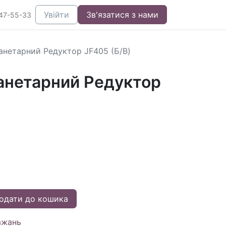
Увійти
Зв'язатися з нами
47-55-33
анетарний Редуктор JF405 (Б/В)
анетарний Редуктор
одати до кошика
ажань