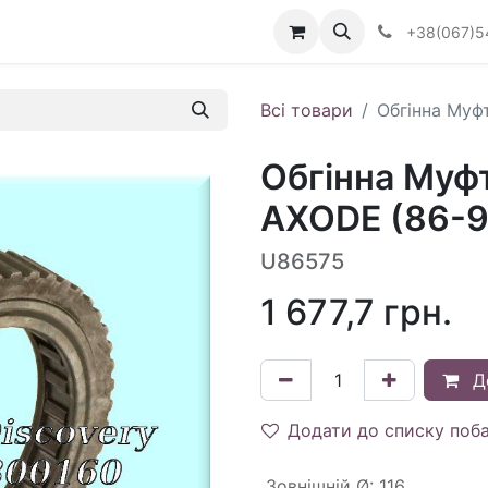
Визначити тип АКПП
+38(067)5
Всі товари
Обгінна Муфт
Обгінна Муфт
AXODE (86-9
U86575
1 677,7
грн.
Д
Додати до списку поб
Зовнішній Ø
:
116