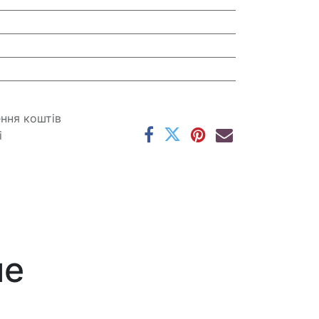
ення коштів
і
ме