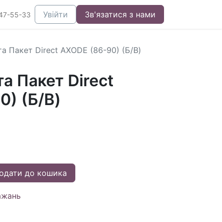
Увійти
Зв'язатися з нами
47-55-33
а Пакет Direct AXODE (86-90) (Б/В)
а Пакет Direct
0) (Б/В)
одати до кошика
ажань