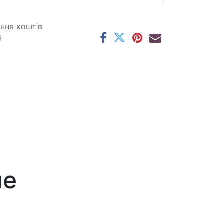
ення коштів
і
ме