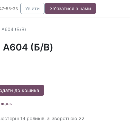
Увійти
Зв'язатися з нами
47-55-33
 A604 (Б/В)
 A604 (Б/В)
одати до кошика
ажань
естерні 19 роликів, зі зворотною 22