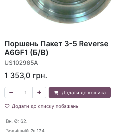
Поршень Пакет 3-5 Reverse
A6GF1 (Б/В)
US102965A
1 353,0
грн.
Додати до кошика
Додати до списку побажань
Вн. Ø
:
62.
Зовнішній Ø
:
124