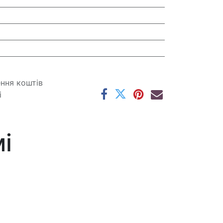
ення коштів
і
і