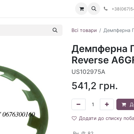
Визначити тип АКПП
+38(067)5
Всі товари
Демпферна П
Демпферна П
Reverse A6GF
US102975A
541,2
грн.
Д
Додати до списку поб
Вн. Ø
:
82.