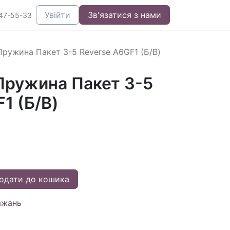
Увійти
Зв'язатися з нами
47-55-33
ружина Пакет 3-5 Reverse A6GF1 (Б/В)
ружина Пакет 3-5
1 (Б/В)
одати до кошика
ажань