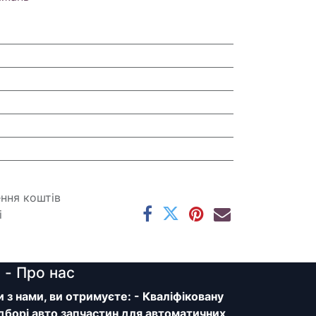
ення коштів
і
y
- Про нас
з нами, ви отримуєте: - Кваліфіковану
дборі авто запчастин для автоматичних