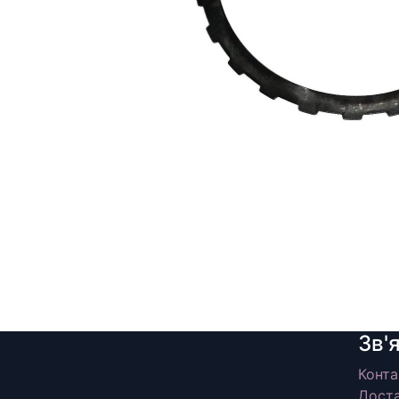
Зв'
Конта
Доста