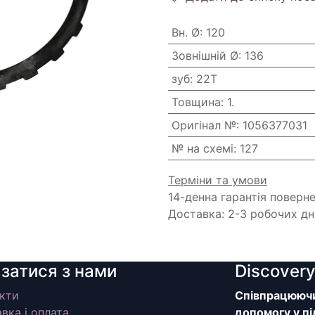
Вн. Ø
:
120
Зовнішній Ø
:
136
зуб
:
22T
Товщина
:
1.
Оригінал №
:
1056377031
№ на схемі
:
127
Терміни та умови
14-денна гарантія поверн
Доставка: 2-3 робочих дн
язатися з нами
Discover
кти
Співпрацюючи 
вка і оплата
допомогу у пі