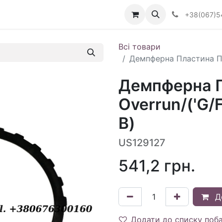
Визначити тип АКПП
+38(067)5
Всі товари
Демпферна Пластина Па
Демпферна П
Overrun/('G/
В)
US129127
541,2
грн.
Д
Додати до списку поб