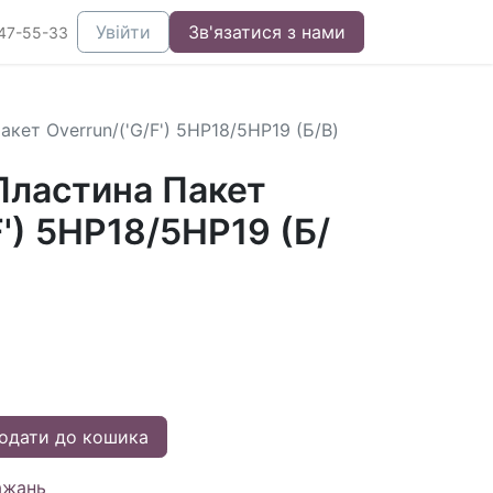
Увійти
Зв'язатися з нами
47-55-33
кет Overrun/('G/F') 5HP18/5HP19 (Б/В)
ластина Пакет
F') 5HP18/5HP19 (Б/
одати до кошика
ажань