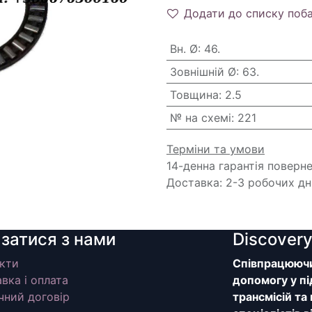
Додати до списку поб
Вн. Ø
:
46.
Зовнішній Ø
:
63.
Товщина
:
2.5
№ на схемі
:
221
Терміни та умови
14-денна гарантія поверн
Доставка: 2-3 робочих дн
язатися з нами
Discover
кти
Співпрацюючи 
вка і оплата
допомогу у пі
чний договір
трансмісій та