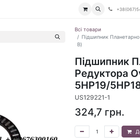
Визначити тип АКПП
+38(067)5
Всі товари
Підшипник Планетарног
В)
Підшипник П
Редуктора Ov
5HP19/5HP18
US129221-1
324,7
грн.
Д