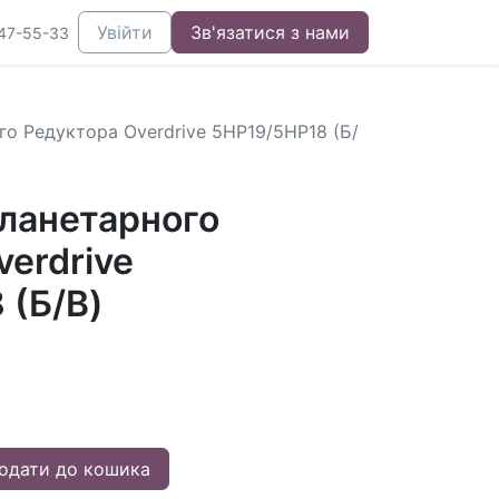
Увійти
Зв'язатися з нами
47-55-33
о Редуктора Overdrive 5HP19/5HP18 (Б/
ланетарного
erdrive
 (Б/В)
одати до кошика