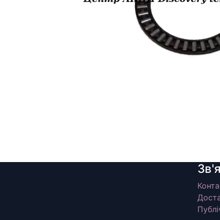
Зв'
Конта
Доста
Публі