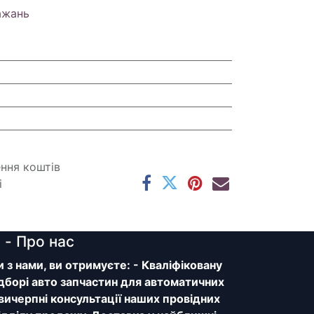
ажань
ення коштів
і
y
- Про нас
з нами, ви отримуєте: - Кваліфіковану
дборі авто запчастин для автоматичних
 вичерпні консультації наших провідних