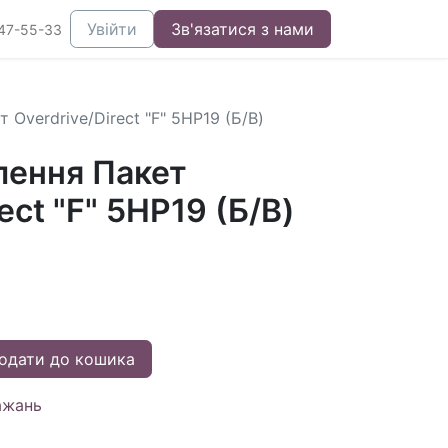
Увійти
Зв'язатися з нами
47-55-33
 Overdrive/Direct "F" 5HP19 (Б/В)
лення Пакет
ect "F" 5HP19 (Б/В)
одати до кошика
ажань