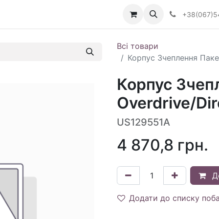
Визначити тип АКПП
+38(067)5
Всі товари
Корпус Зчеплення Пакет
Корпус Зчеп
Overdrive/Dir
US129551A
4 870,8
грн.
Д
Додати до списку поб