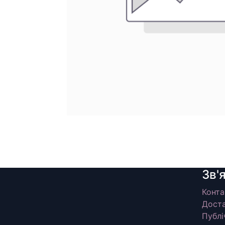
Зв'
Конта
Доста
Публі