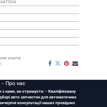
60477014
ення коштів
і
y
- Про нас
з нами, ви отримуєте: - Кваліфіковану
дборі авто запчастин для автоматичних
 вичерпні консультації наших провідних