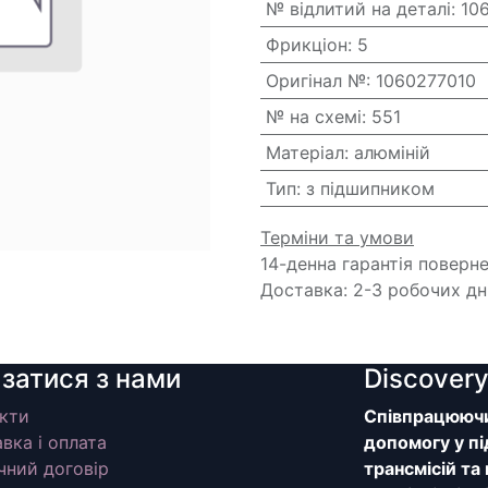
№ відлитий на деталі
:
10
Фрикціон
:
5
Оригінал №
:
1060277010
№ на схемі
:
551
Матеріал
:
алюміній
Тип
:
з підшипником
Терміни та умови
14-денна гарантія поверн
Доставка: 2-3 робочих дн
язатися з нами
Discover
кти
Співпрацюючи 
вка і оплата
допомогу у пі
чний договір
трансмісій та