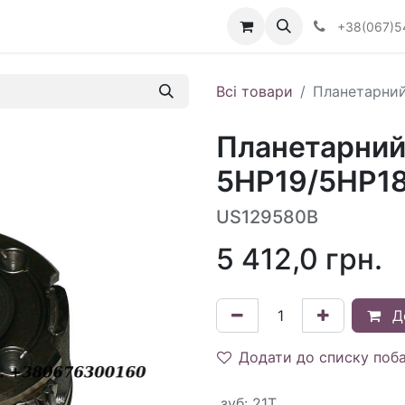
Визначити тип АКПП
+38(067)5
Всі товари
Планетарний
Планетарний
5HP19/5HP18
US129580B
5 412,0
грн.
Д
Додати до списку поб
зуб
:
21T