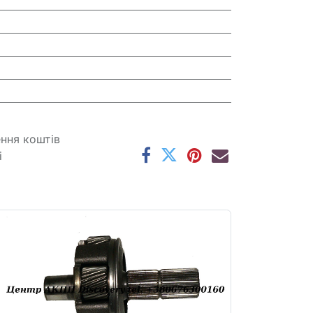
ення коштів
і