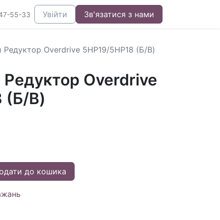
Увійти
Зв'язатися з нами
47-55-33
 Редуктор Overdrive 5HP19/5HP18 (Б/В)
 Редуктор Overdrive
 (Б/В)
одати до кошика
ажань