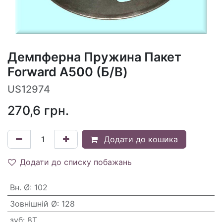
Демпферна Пружина Пакет
Forward A500 (Б/В)
US12974
270,6
грн.
Додати до кошика
Додати до списку побажань
Вн. Ø
:
102
Зовнішній Ø
:
128
зуб
:
8T