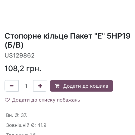
Стопорне кільце Пакет "E" 5HP19
(Б/В)
US129862
108,2
грн.
Додати до кошика
Додати до списку побажань
Вн. Ø
:
37.
Зовнішній Ø
:
41.9