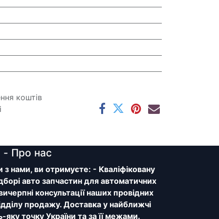
ення коштів
і
y
- Про нас
з нами, ви отримуєте: - Кваліфіковану
дборі авто запчастин для автоматичних
 вичерпні консультації наших провідних
відділу продажу. Доставка у найближчі
ь-яку точку України та за її межами.