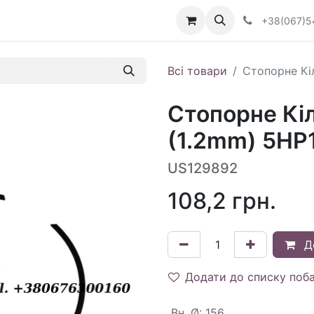
Визначити тип АКПП
+38(067)5
Всі товари
Стопорне Кіл
Стопорне Кіл
(1.2mm) 5HP1
US129892
108,2
грн.
Д
Додати до списку поб
Вн. Ø
:
156