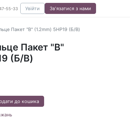
Увійти
Зв'язатися з нами
47-55-33
ьце Пакет "B" (1.2mm) 5HP19 (Б/В)
ьце Пакет "B"
9 (Б/В)
одати до кошика
ажань