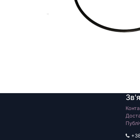
Зв'
Конта
Доста
Публі
+3