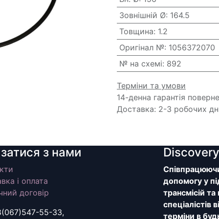
Зовнішній Ø
:
164.5
Товщина
:
1.2
Оригінал №
:
1056372070
№ на схемі
:
892
Терміни та умови
14-денна гарантія поверн
Доставка: 2-3 робочих дн
язатися з нами
Discover
кти
Співпрацюючи 
вка і оплата
допомогу у пі
чний договір
трансмісій та
спеціалістів 
8(067)547-55-33,
терміни в буд