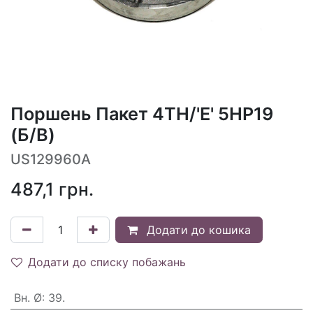
Поршень Пакет 4TH/'E' 5HP19
(Б/В)
US129960A
487,1
грн.
Додати до кошика
Додати до списку побажань
Вн. Ø
:
39.