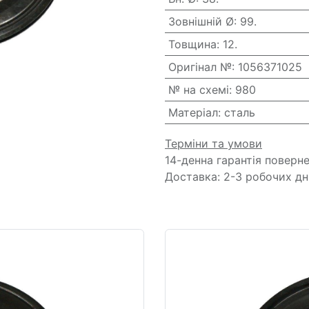
Зовнішній Ø
:
99.
Товщина
:
12.
Оригінал №
:
1056371025
№ на схемі
:
980
Матеріал
:
сталь
Терміни та умови
14-денна гарантія поверн
Доставка: 2-3 робочих дн