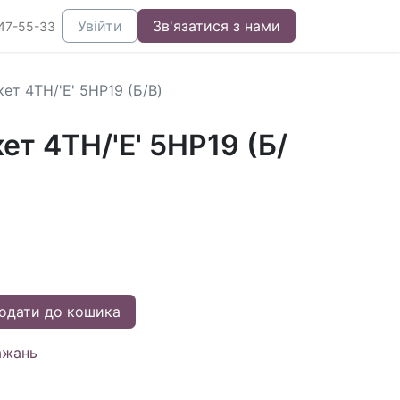
Увійти
Зв'язатися з нами
47-55-33
ет 4TH/'E' 5HP19 (Б/В)
т 4TH/'E' 5HP19 (Б/
одати до кошика
ажань