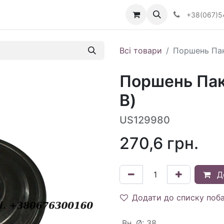
Визначити тип АКПП
+38(067)5
Всі товари
Поршень Пак
Поршень Паке
В)
US129980
270,6
грн.
Д
Додати до списку поб
Вн. Ø
:
38.