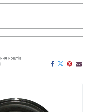
ення коштів
і