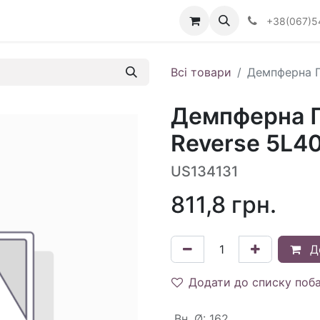
Визначити тип АКПП
+38(067)5
Всі товари
Демпферна П
Демпферна П
Reverse 5L40
US134131
811,8
грн.
Д
Додати до списку поб
Вн. Ø
:
162