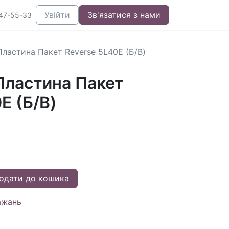
Увійти
Зв'язатися з нами
47-55-33
ластина Пакет Reverse 5L40E (Б/В)
ластина Пакет
E (Б/В)
одати до кошика
ажань