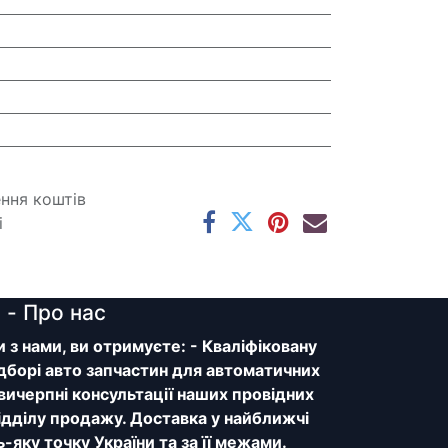
ення коштів
і
y
- Про нас
з нами, ви отримуєте: - Кваліфіковану
дборі авто запчастин для автоматичних
 вичерпні консультації наших провідних
відділу продажу. Доставка у найближчі
ь-яку точку України та за її межами.