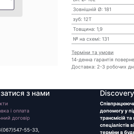
Зовнішній Ø
:
181
зуб
:
12T
Товщина
:
1,9
№ на схемі
:
131
Терміни та умови
14-денна гарантія поверн
Доставка: 2-3 робочих дн
язатися з нами
Discover
кти
Співпрацюючи 
вка і оплата
допомогу у пі
чний договір
трансмісій та
спеціалістів 
8(067)547-55-33,
терміни в буд