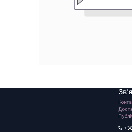
Зв'
Конта
Доста
Публі
+3